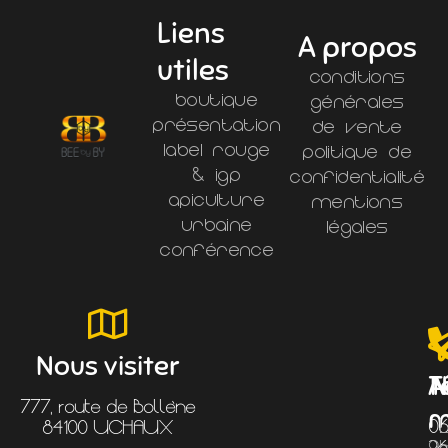
Liens
A propos
utiles
Conditions
Boutique
générales
Présentation
de vente
Label Rouge
Politique de
& IGP
confidentialité
Apiculture
Mentions
Urbaine
légales
Conférence
Nous visiter
T
A
N
777, route de Bollène
m
0
L
84100 UCHAUX