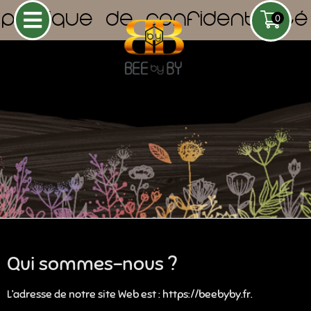
POLITIQUE DE CONFIDENTIALITÉ
0
Qui sommes-nous ?
de Provence
Miel en Rayon
g
(brèche) - 458g
L’adresse de notre site Web est : https://beebyby.fr.
€
22,50
€
+
AJOUTER
+
AJOUTER