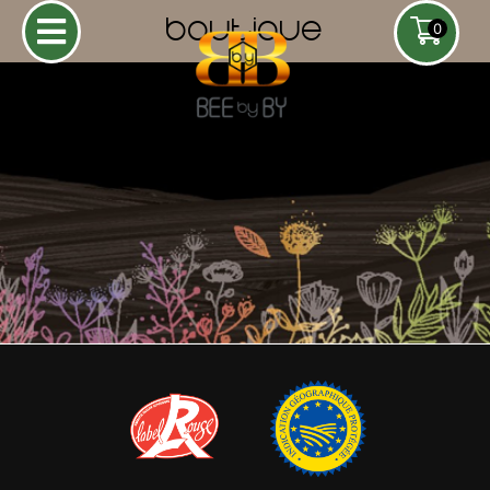
BOUTIQUE
0
Miel Mariag
Miel de Lavande
Baptême - 8
7,50
€
+
AJOUTER
Pots