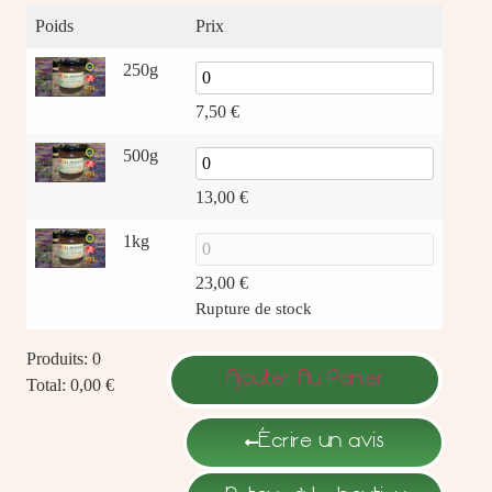
Poids
Prix
250g
7,50
€
500g
13,00
€
1kg
23,00
€
Rupture de stock
Produits
:
0
Ajouter Au Panier
Total
:
0,00 €
0
Produits.
Écrire un avis
Your
total
is